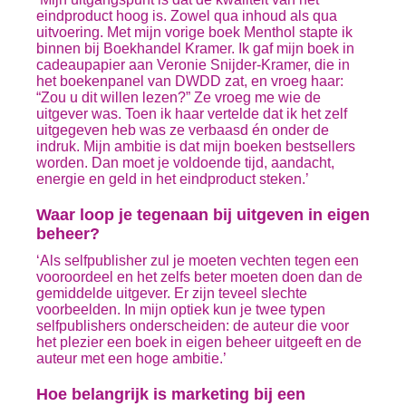
eindproduct hoog is. Zowel qua inhoud als qua
uitvoering. Met mijn vorige boek Menthol stapte ik
binnen bij Boekhandel Kramer. Ik gaf mijn boek in
cadeaupapier aan Veronie Snijder-Kramer, die in
het boekenpanel van DWDD zat, en vroeg haar:
“Zou u dit willen lezen?” Ze vroeg me wie de
uitgever was. Toen ik haar vertelde dat ik het zelf
uitgegeven heb was ze verbaasd én onder de
indruk. Mijn ambitie is dat mijn boeken bestsellers
worden. Dan moet je voldoende tijd, aandacht,
energie en geld in het eindproduct steken.’
Waar loop je tegenaan bij uitgeven in eigen
beheer?
‘Als selfpublisher zul je moeten vechten tegen een
vooroordeel en het zelfs beter moeten doen dan de
gemiddelde uitgever. Er zijn teveel slechte
voorbeelden. In mijn optiek kun je twee typen
selfpublishers onderscheiden: de auteur die voor
het plezier een boek in eigen beheer uitgeeft en de
auteur met een hoge ambitie.’
Hoe belangrijk is marketing bij een