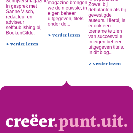
Schrijversmagazine
magazine brengen
Zowel bij
In gesprek met
we de nieuwste, in
debutanten als bij
Sanne Visch,
eigen beheer
gevestigde
redacteur en
uitgegeven, titels
auteurs. Hierbij is
adviseur
onder de...
er ook een
selfpublishing bij
toename te zien
BoekenGilde.
> verder lezen
van succesvolle
in eigen beheer
> verder lezen
uitgegeven titels.
In dit blog...
> verder lezen