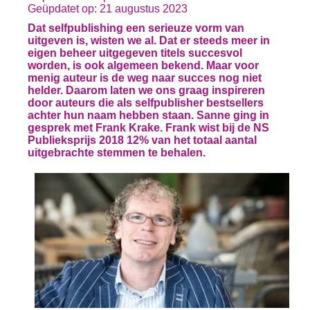
Geüpdatet op: 21 augustus 2023
Dat selfpublishing een serieuze vorm van
uitgeven is, wisten we al. Dat er steeds meer in
eigen beheer uitgegeven titels succesvol
worden, is ook algemeen bekend. Maar voor
menig auteur is de weg naar succes nog niet
helder. Daarom laten we ons graag inspireren
door auteurs die als selfpublisher bestsellers
achter hun naam hebben staan. Sanne ging in
gesprek met Frank Krake. Frank wist bij de NS
Publieksprijs 2018 12% van het totaal aantal
uitgebrachte stemmen te behalen.