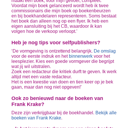
maakt een boek, voor mijn gevoel, compleet.
Voordat mijn boek gelanceerd wordt heb ik twee
commissionairs die mijn boek op boekenbeurzen
en bij boekhandelaren representeren. Soms bestaat
het boek dan alleen nog op een flyer. Ik heb een
eigen aansluiting bij het CB, waardoor ik kan
volgen hoe de verkoop verloopt.’
Heb je nog tips voor selfpublishers?
‘De vormgeving is ontzettend belangrijk.
De omslag
voor de eerste indruk en het
binnenwerk
voor het
leesplezier. Kies een goede vormgever die begrijpt
wat jij wil uitstralen.
Zoek een redacteur die kritiek durft te geven. Ik werk
altijd met een vaste redacteur.
Het is een kwestie van doen en tien keer op je bek
gaan, maar dan nog niet opgeven!’
Ook zo benieuwd naar de boeken van
Frank Krake?
Deze zijn verkrijgbaar bij de boekhandel.
Bekijk alle
boeken van Frank Krake
.