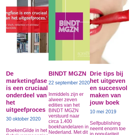
De
BINDT MGZN
Drie tips bij
marketingfase
het uitgeven
22 september 2020
is een cruciaal
en succesvol
Inmiddels zijn er
onderdeel van
maken van
alweer zeven
het
jouw boek
edities van het
uitgeefproces
BINDT MGZN
10 mei 2019
verstuurd naar
30 oktober 2020
circa 1.400
Selfpublishing
boekhandelaren in
neemt enorm toe
BoekenGilde in het
Nederland. Met dit
in populariteit.