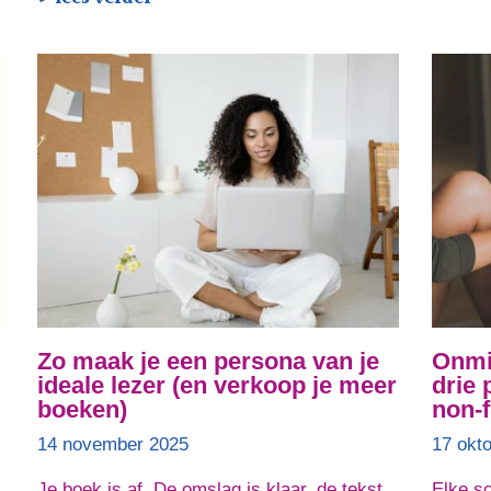
Zo maak je een persona van je
Onmis
ideale lezer (en verkoop je meer
drie 
boeken)
non-f
14 november 2025
17 okt
Je boek is af. De omslag is klaar, de tekst
Elke sc