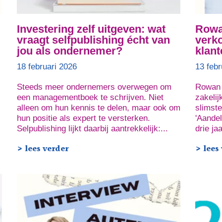
Investering zelf uitgeven: wat
Rowan
vraagt selfpublishing écht van
verko
jou als ondernemer?
klant
18 februari 2026
13 febr
Steeds meer ondernemers overwegen om
Rowan 
een managementboek te schrijven. Niet
zakelij
alleen om hun kennis te delen, maar ook om
slimste
hun positie als expert te versterken.
'Aandel
Selpublishing lijkt daarbij aantrekkelijk:...
drie ja
> lees verder
> lees