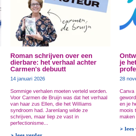
Roman schrijven over een
Ontw
dierbare: het verhaal achter
je he
Carmen's debuutt
prof
14 januari 2026
28 nov
Sommige verhalen moeten verteld worden.
Canva i
Voor Carmen de Bruijn was dat het verhaal
geworde
van haar zus Ellen, die het Williams
en je h
syndroom had. Jarenlang wilde ze
moois 
schrijven, maar liep ze vast in
maken 
perfectionisme...
> lees
> lees verder