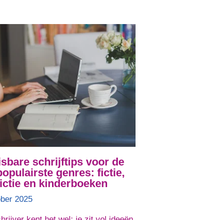
bare schrijftips voor de
populairste genres: fictie,
ictie en kinderboeken
ober 2025
hrijver kent het wel: je zit vol ideeën,