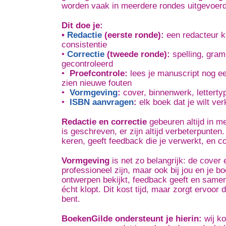
worden vaak in meerdere rondes uitgevoerd
Dit doe je:
•
Redactie
(eerste ronde):
een redacteur kij
consistentie
•
Correctie
(tweede ronde):
spelling, gram
gecontroleerd
•
Proefcontrole:
lees je manuscript nog ee
zien nieuwe fouten
•
Vormgeving
:
cover, binnenwerk, letterty
•
ISBN aanvragen
:
elk boek dat je wilt v
Redactie en correctie
gebeuren altijd in 
is geschreven, er zijn altijd verbeterpunte
keren, geeft feedback die je verwerkt, en c
Vormgeving
is net zo belangrijk: de cover
professioneel zijn, maar ook bij jou en je 
ontwerpen bekijkt, feedback geeft en samen
écht klopt. Dit kost tijd, maar zorgt ervoor 
bent.
BoekenGilde ondersteunt je hierin:
wij ko