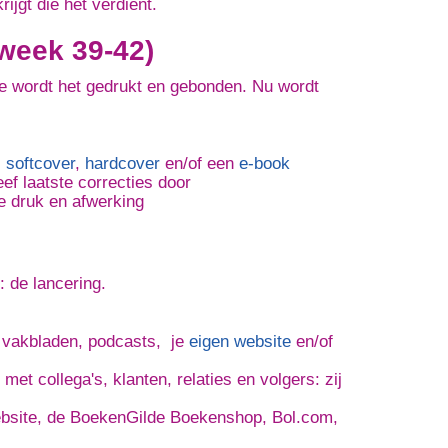
jgt die het verdient.
week 39-42)
se wordt het
gedrukt en gebonden.
Nu wordt
,
softcover
,
hardcover
en/of een
e-book
eef laatste correcties door
e druk en afwerking
: de lancering.
, vakbladen, podcasts, je
eigen website
en/of
met collega's, klanten, relaties en volgers: zij
website, de BoekenGilde Boekenshop, Bol.com,