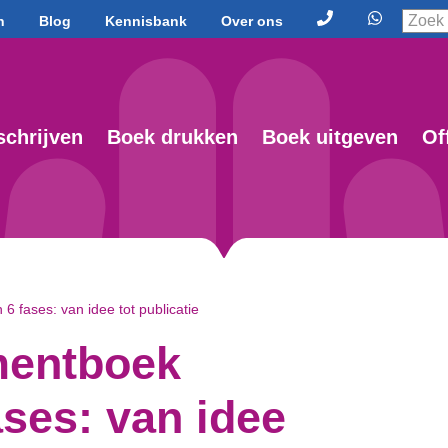
n
Blog
Kennisbank
Over ons
schrijven
Boek drukken
Boek uitgeven
Of
 fases: van idee tot publicatie
entboek
ases: van idee