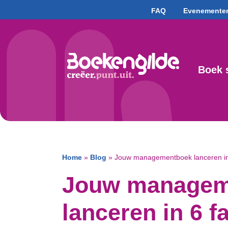
FAQ
Evenemente
Boek 
Home
»
Blog
»
Jouw managementboek lanceren in 6
Jouw managem
lanceren in 6 f