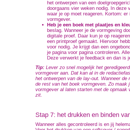
het ontwerpen van een doelgroepgeri
doorgaans vier weken nodig. In deze vi
waar je op moet reageren. Kortom: er i
vormgever.
Heb je een boek met plaatjes en kle
beslag. Wanneer je de vormgeving door
digitale proef. Daar kun je op reager
een printproef gemaakt. Hiervoor heb
voor nodig. Je krijgt dan een ongebo
je pagina voor pagina controleren. All
Deze verwerkt je feedback en dan is j
Tip:
Lever zo
snel mogelijk het geredigeerd
vormgever aan. Dat kan al in de redactief
het ontwerpen van de lay-out. Wanneer de r
de rest van het boek vormgeven. Zo maak je
vormgever al laten starten met de opmaak v
zit.
Stap 7: het drukken en binden va
Wanneer alles gecontroleerd is en jij helem
Voor het drukken van een softcover / pape