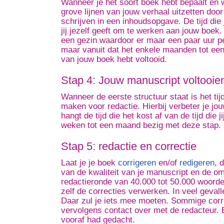
Wanneer je het soort boek hebt bepaalt en 
grove lijnen van jouw verhaal uitzetten door
schrijven in een inhoudsopgave. De tijd die 
jij jezelf geeft om te werken aan jouw boek
een gezin waardoor er maar een paar uur pe
maar vanuit dat het enkele maanden tot een
van jouw boek hebt voltooid.
Stap 4: Jouw manuscript voltooie
Wanneer de eerste structuur staat is het tij
maken voor redactie. Hierbij verbeter je jou
hangt de tijd die het kost af van de tijd die 
weken tot een maand bezig met deze stap.
Stap 5: redactie en correctie
Laat je je boek
corrigeren
en/of
redigeren
, 
van de kwaliteit van je manuscript en de 
redactieronde van 40.000 tot 50.000 woord
zelf de correcties verwerken. In veel gevall
Daar zul je iets mee moeten. Sommige corr
vervolgens contact over met de redacteur. E
vooraf had gedacht.