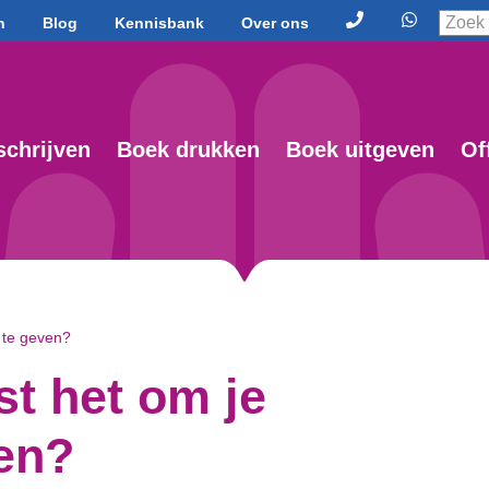
n
Blog
Kennisbank
Over ons
schrijven
Boek drukken
Boek uitgeven
Of
t te geven?
st het om je
ven?