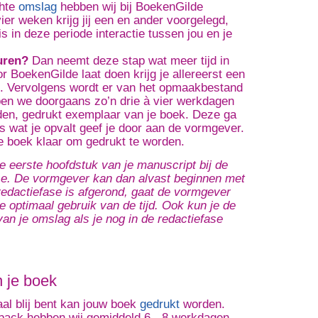
chte
omslag
hebben wij bij BoekenGilde
er weken krijg jij een en ander voorgelegd,
s in deze periode interactie tussen jou en je
uren?
Dan neemt deze stap wat meer tijd in
 BoekenGilde laat doen krijg je allereerst een
en. Vervolgens wordt er van het opmaakbestand
ben we doorgaans zo’n drie à vier werkdagen
nden, gedrukt exemplaar van je boek. Deze ga
es wat je opvalt geef je door aan de vormgever.
e boek klaar om gedrukt te worden.
e eerste hoofdstuk van je manuscript bij de
ase. De vormgever kan dan alvast beginnen met
edactiefase is afgerond, gaat de vormgever
 optimaal gebruik van de tijd. Ook kun je de
an je omslag als je nog in de redactiefase
n je boek
aal blij bent kan jouw boek
gedrukt
worden.
rback hebben wij gemiddeld 6 - 8 werkdagen